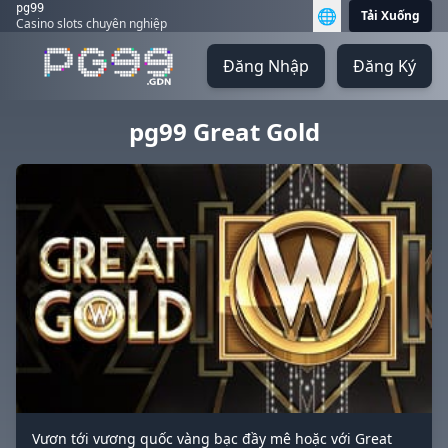
pg99
🌐
Tải Xuống
Casino slots chuyên nghiệp
Đăng Nhập
Đăng Ký
pg99 Great Gold
Vươn tới vương quốc vàng bạc đầy mê hoặc với Great