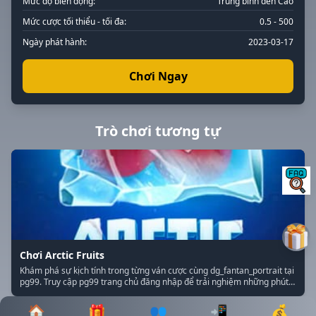
Mức độ biến động:
Trung bình đến Cao
Mức cược tối thiểu - tối đa:
0.5 - 500
Ngày phát hành:
2023-03-17
Chơi Ngay
Trò chơi tương tự
Chơi Arctic Fruits
Khám phá sự kịch tính trong từng ván cược cùng dg_fantan_portrait tại
pg99. Truy cập pg99 trang chủ đăng nhập để trải nghiệm những phút
giây giải trí tuyệt vời nhất.
🏠
🎁
👥
📲
💰