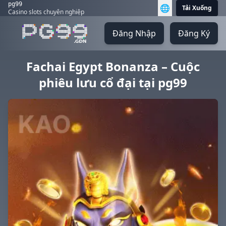
pg99
🌐
Tải Xuống
Casino slots chuyên nghiệp
Đăng Nhập
Đăng Ký
Fachai Egypt Bonanza – Cuộc
phiêu lưu cổ đại tại pg99