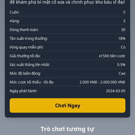
để khám phá bí mật cổ xưa và chinh phục kho báu vĩ đại!
Cuộn:
5
Hàng:
3
Dòng thanh toán:
30
Tần suất trúng thưởng:
18%
Vòng quay miễn phí:
Có
Giải thưởng tối đa:
x1500 tiền cược
Xác suất thắng lớn nhất:
0.5%
Mức độ biến động:
Cao
Mức cược tối thiểu - tối đa:
2.000 VNĐ - 2.000.000 VNĐ
Ngày phát hành:
2024-03-05
Chơi Ngay
Trò chơi tương tự