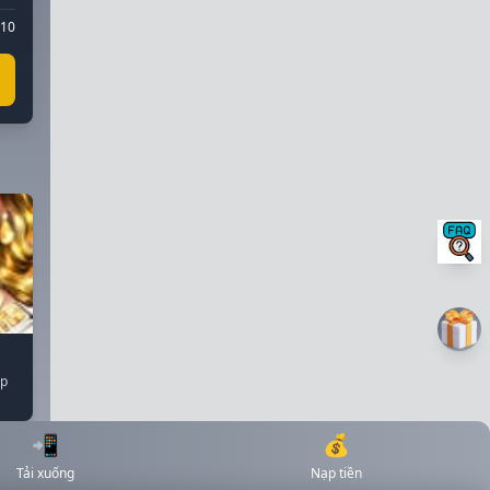
-10
ập
📲
💰
Tải xuống
Nạp tiền