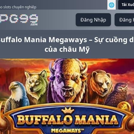
🌐
Tải Xu
o slots chuyên nghiệp
Đăng Nhập
Đăng 
uffalo Mania Megaways – Sự cuồng 
của châu Mỹ