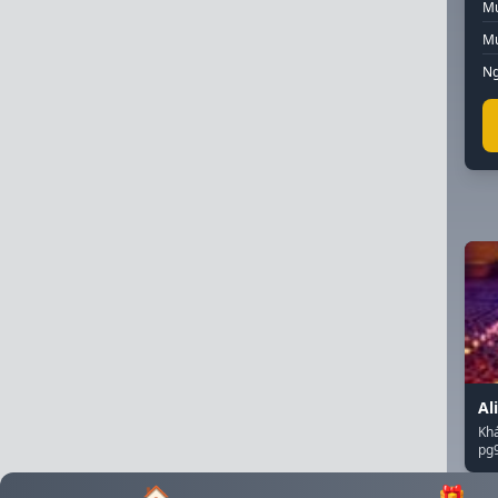
Mứ
Mứ
Ng
Al
Khá
pg9
🏠
🎁