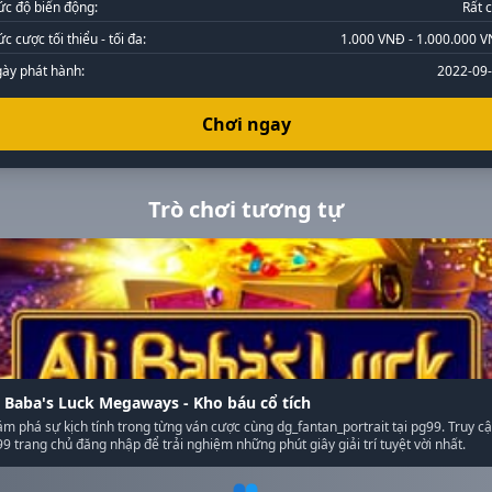
c độ biến động:
Rất 
c cược tối thiểu - tối đa:
1.000 VNĐ - 1.000.000 
ày phát hành:
2022-09
Chơi ngay
Trò chơi tương tự
i Baba's Luck Megaways - Kho báu cổ tích
m phá sự kịch tính trong từng ván cược cùng dg_fantan_portrait tại pg99. Truy c
9 trang chủ đăng nhập để trải nghiệm những phút giây giải trí tuyệt vời nhất.
👥