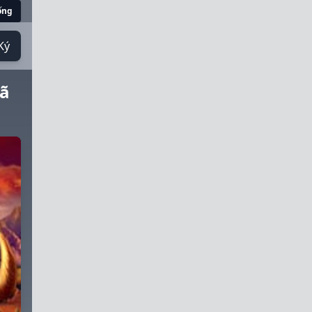
ống
Ký
dã