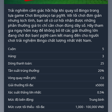
Trải nghiệm cảm giác hồi hộp khi quay số Bingo trong
tựa game Chơi Bingolaço tại pg99. Với lối chơi đơn giản
nhưng kịch tính, bạn sẽ có cơ hội nhận được những
phần thưởng giá trị chỉ cần chọn đúng dãy số. Hãy tham
gia ngay hôm nay để không bỏ lỡ các giải thưởng lớn
đang chờ đợi bạn! pg99 cam kết mang đến cho người
chơi trải nghiệm Bingo chất lượng nhất Việt Nam.
Cuộn:
5
Hàng:
3
Dòng thanh toán:
25
Tần suất trúng thưởng:
20%
Vòng quay miễn phí:
Có
Giải thưởng tối đa:
x5000
Xác suất thắng lớn nhất:
0.5%
Mức độ biến động:
Trung bình
Mức cược tối thiểu - tối đa:
1,000 - 100,000 VNĐ