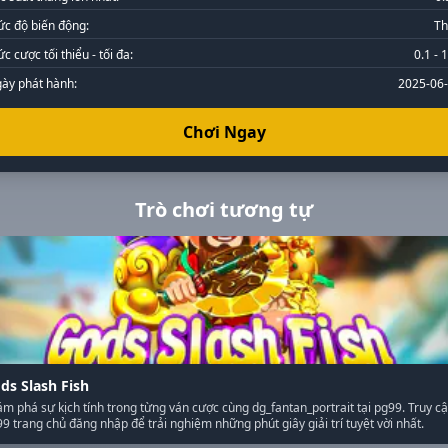
c độ biến động:
Th
c cược tối thiểu - tối đa:
0.1 - 
ày phát hành:
2025-06
Chơi Ngay
Trò chơi tương tự
ds Slash Fish
m phá sự kịch tính trong từng ván cược cùng dg_fantan_portrait tại pg99. Truy c
9 trang chủ đăng nhập để trải nghiệm những phút giây giải trí tuyệt vời nhất.