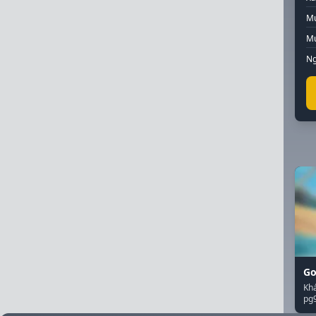
Mứ
Mứ
Ng
Go
Khá
pg9