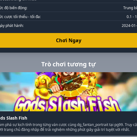
c độ biến động:
Trung b
c cược tối thiểu - tối đa:
0.1 - 
ày phát hành:
2024-01
Chơi Ngay
Trò chơi tương tự
ds Slash Fish
m phá sự kịch tính trong từng ván cược cùng dg_fantan_portrait tại pg99. Truy c
9 trang chủ đăng nhập để trải nghiệm những phút giây giải trí tuyệt vời nhất.