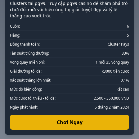
Clusters tại pg99. Truy cập pg99 casino để khám phá trò
chơi đổi mới với hiệu ứng thị giác tuyệt đẹp và tỷ lệ
thắng cao vượt trội.
Cuộn:
6
Hàng:
5
Dòng thanh toán:
Cluster Pays
Tần suất trúng thưởng:
33%
Vòng quay miễn phí:
1 mỗi 35 vòng quay
Giải thưởng tối đa:
x3000 tiền cược
Xác suất thắng lớn nhất:
0.1%
Mức độ biến động:
Rất cao
Mức cược tối thiểu - tối đa:
2,500 - 350,000 VND
Ngày phát hành:
5 tháng 2 năm 2024
Chơi Ngay