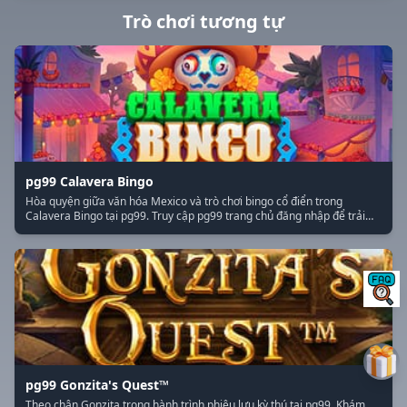
Trò chơi tương tự
pg99 Calavera Bingo
Hòa quyện giữa văn hóa Mexico và trò chơi bingo cổ điển trong
Calavera Bingo tại pg99. Truy cập pg99 trang chủ đăng nhập để trải
nghiệm bầu không khí lễ hội sôi động và nhận thưởng mỗi ngày.
pg99 Gonzita's Quest™
Theo chân Gonzita trong hành trình phiêu lưu kỳ thú tại pg99. Khám