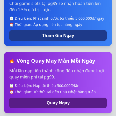
Chơi game slots tại pg99 sẽ nhận hoàn tiền lên
đến 1.5% giá trị cược.
📋 Điều kiện: Phát sinh cược tối thiểu 5.000.000đ/ngày
⏰ Thời gian: Áp dụng liên tục hàng ngày
Tham Gia Ngay
Vòng Quay May Mắn Mỗi Ngày
🔥
Mỗi lần nạp tiền thành công đều nhận được lượt
quay miễn phí tại pg99.
📋 Điều kiện: Nạp tối thiểu 500.000đ/lần
⏰ Thời gian: Từ thứ Hai đến Chủ Nhật hàng tuần
Quay Ngay