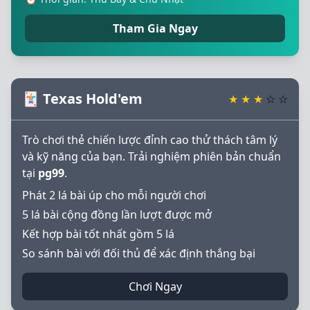
Tham Gia Ngay
🃏 Texas Hold'em
★
★
★
☆
☆
Trò chơi thẻ chiến lược đỉnh cao thử thách tâm lý
và kỹ năng của bạn. Trải nghiệm phiên bản chuẩn
tại
pg99
.
Phát 2 lá bài úp cho mỗi người chơi
5 lá bài cộng đồng lần lượt được mở
Kết hợp bài tốt nhất gồm 5 lá
So sánh bài với đối thủ để xác định thắng bại
Chơi Ngay