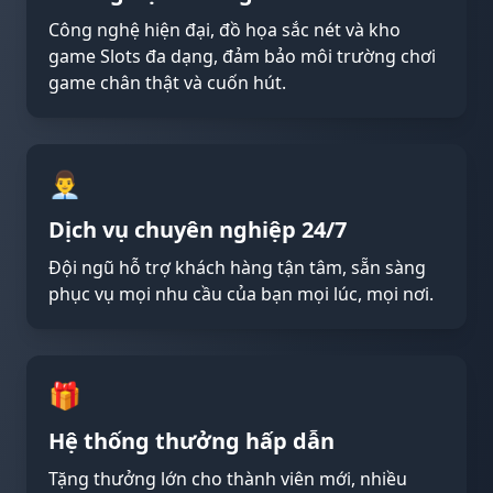
Công nghệ hiện đại, đồ họa sắc nét và kho
game Slots đa dạng, đảm bảo môi trường chơi
game chân thật và cuốn hút.
👨‍💼
Dịch vụ chuyên nghiệp 24/7
Đội ngũ hỗ trợ khách hàng tận tâm, sẵn sàng
phục vụ mọi nhu cầu của bạn mọi lúc, mọi nơi.
🎁
Hệ thống thưởng hấp dẫn
Tặng thưởng lớn cho thành viên mới, nhiều