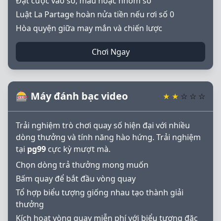
Đặt cược vào số, màu hoặc nhóm số
Luật La Partage hoàn nửa tiền nếu rơi số 0
Hòa quyện giữa may mắn và chiến lược
Chơi Ngay
🎰 Máy đánh bạc video
★
★
☆
☆
☆
Trải nghiệm trò chơi quay số hiện đại với nhiều
dòng thưởng và tính năng hào hứng. Trải nghiệm
tại
pg99
cực kỳ mượt mà.
Chọn dòng trả thưởng mong muốn
Bấm quay để bắt đầu vòng quay
Tổ hợp biểu tượng giống nhau tạo thành giải
thưởng
Kích hoạt vòng quay miễn phí với biểu tượng đặc