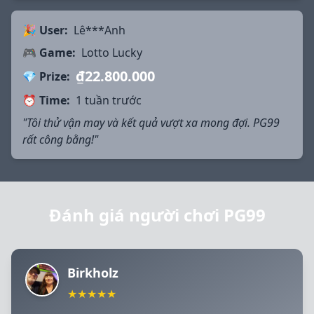
🎉 User:
Lê***Anh
🎮 Game:
Lotto Lucky
₫22.800.000
💎 Prize:
⏰ Time:
1 tuần trước
"Tôi thử vận may và kết quả vượt xa mong đợi. PG99
rất công bằng!"
Đánh giá người chơi PG99
Birkholz
★★★★★