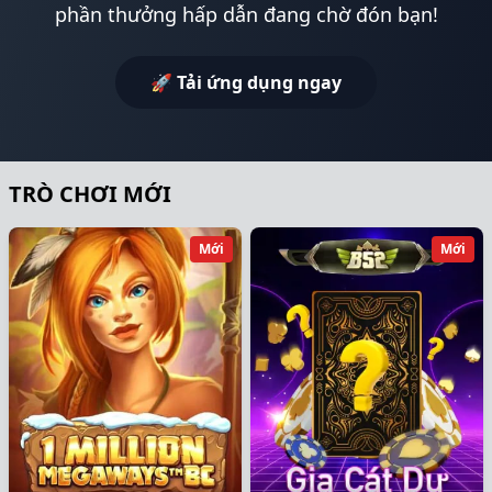
phần thưởng hấp dẫn đang chờ đón bạn!
🚀 Tải ứng dụng ngay
TRÒ CHƠI MỚI
Mới
Mới