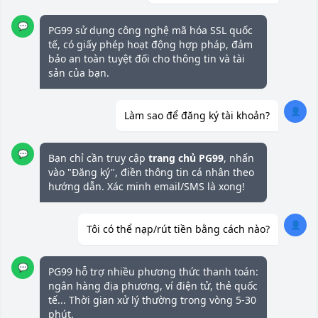
💬
PG99 sử dụng công nghệ mã hóa SSL quốc
tế, có giấy phép hoạt động hợp pháp, đảm
bảo an toàn tuyệt đối cho thông tin và tài
sản của bạn.
👤
Làm sao để đăng ký tài khoản?
💬
Bạn chỉ cần truy cập
trang chủ PG99
, nhấn
vào "Đăng ký", điền thông tin cá nhân theo
hướng dẫn. Xác minh email/SMS là xong!
👤
Tôi có thể nạp/rút tiền bằng cách nào?
💬
PG99 hỗ trợ nhiều phương thức thanh toán:
ngân hàng địa phương, ví điện tử, thẻ quốc
tế... Thời gian xử lý thường trong vòng 5-30
phút.