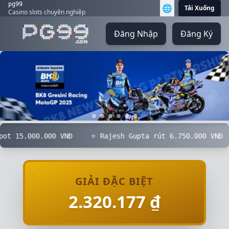
pg99
🌐
Tải Xuống
Casino slots chuyên nghiệp
Đăng Nhập
Đăng Ký
000 VNĐ
GIẢI ĐẶC BIỆT
2.343.106 ₫