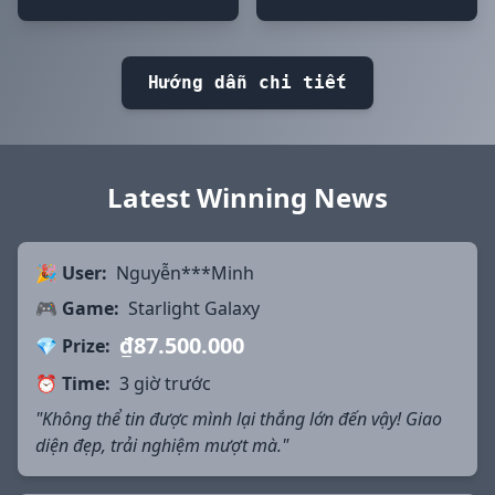
Hướng dẫn chi tiết
Latest Winning News
🎉 User:
Nguyễn***Minh
🎮 Game:
Starlight Galaxy
₫87.500.000
💎 Prize:
⏰ Time:
3 giờ trước
"Không thể tin được mình lại thắng lớn đến vậy! Giao
diện đẹp, trải nghiệm mượt mà."