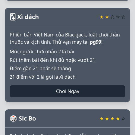
🂡 Xì dách
★
★
☆
☆
☆
Phiên bản Việt Nam của Blackjack, luật chơi thân
thuộc và kịch tính. Thử vận may tại
pg99
!
Mỗi người chơi nhận 2 lá bài
Rút thêm bài đến khi đủ hoặc vượt 21
Điểm gần 21 nhất sẽ thắng
21 điểm với 2 lá gọi là Xì dách
Chơi Ngay
🎲 Sic Bo
★
★
★
★
☆