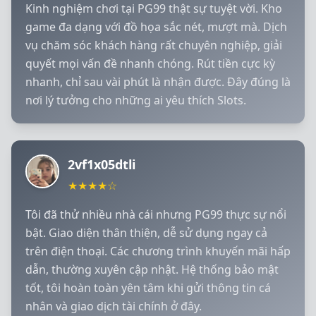
Kinh nghiệm chơi tại PG99 thật sự tuyệt vời. Kho
game đa dạng với đồ họa sắc nét, mượt mà. Dịch
vụ chăm sóc khách hàng rất chuyên nghiệp, giải
quyết mọi vấn đề nhanh chóng. Rút tiền cực kỳ
nhanh, chỉ sau vài phút là nhận được. Đây đúng là
nơi lý tưởng cho những ai yêu thích Slots.
2vf1x05dtli
★★★★☆
Tôi đã thử nhiều nhà cái nhưng PG99 thực sự nổi
bật. Giao diện thân thiện, dễ sử dụng ngay cả
trên điện thoại. Các chương trình khuyến mãi hấp
dẫn, thường xuyên cập nhật. Hệ thống bảo mật
tốt, tôi hoàn toàn yên tâm khi gửi thông tin cá
nhân và giao dịch tài chính ở đây.