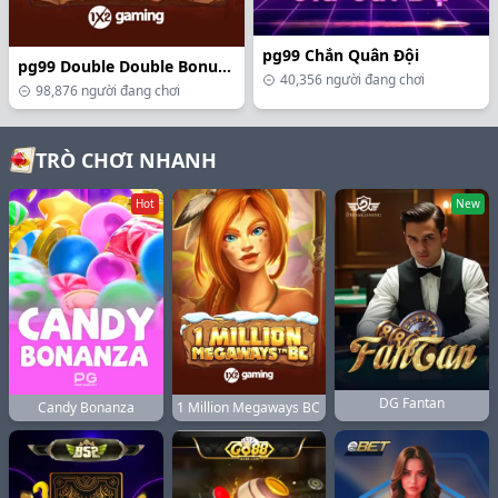
pg99 Chắn Quân Đội
pg99 Double Double Bonus Poker 100 Hand
40,356 người đang chơi
98,876 người đang chơi
TRÒ CHƠI NHANH
Hot
New
DG Fantan
Candy Bonanza
1 Million Megaways BC