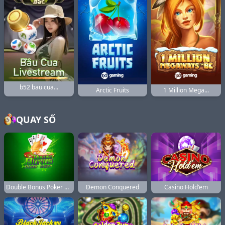
b52 bau cua...
Arctic Fruits
1 Million Mega...
QUAY SỐ
Double Bonus Poker 10 Hand
Demon Conquered
Casino Hold'em