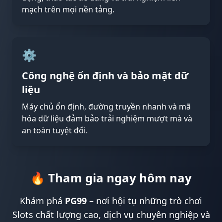
mạch trên mọi nền tảng.
⚙️
Công nghệ ổn định và bảo mật dữ
liệu
Máy chủ ổn định, đường truyền nhanh và mã
hóa dữ liệu đảm bảo trải nghiệm mượt mà và
an toàn tuyệt đối.
🔥 Tham gia ngay hôm nay
Khám phá
PG99
– nơi hội tụ những trò chơi
Slots chất lượng cao, dịch vụ chuyên nghiệp và