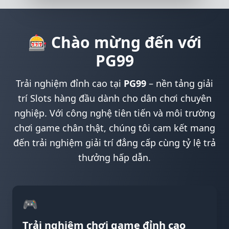
🎰 Chào mừng đến với
PG99
Trải nghiệm đỉnh cao tại
PG99
– nền tảng giải
trí Slots hàng đầu dành cho dân chơi chuyên
nghiệp. Với công nghệ tiên tiến và môi trường
chơi game chân thật, chúng tôi cam kết mang
đến trải nghiệm giải trí đẳng cấp cùng tỷ lệ trả
thưởng hấp dẫn.
🎮
Trải nghiệm chơi game đỉnh cao